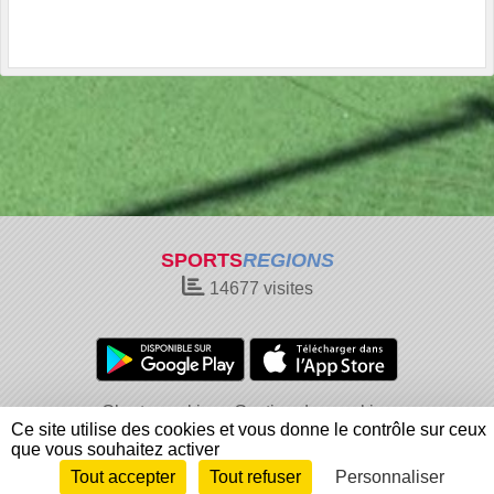
SPORTS
REGIONS
14677
visites
Charte cookies
Gestion des cookies
Ce site utilise des cookies et vous donne le contrôle sur ceux
Informations légales
Signaler un contenu inapproprié
que vous souhaitez activer
Tout accepter
Tout refuser
Personnaliser
Envie de participer ?
Connexion