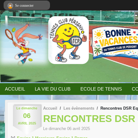
Panneau de gestion des cookies
Se connecter
ACCUEIL
LA VIE DU CLUB
ECOLE DE TENNIS
CO
Accueil
Les évènements
Rencontres DSR Eq
Le
dimanche
06
RENCONTRES DSR 
AVRIL
2025
Le
dimanche
06
avril
2025