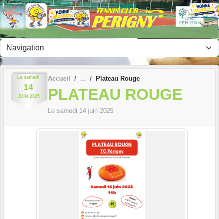
Panneau de gestion des cookies
Le
samedi
Accueil
Plateau Rouge
14
PLATEAU ROUGE
JUIN
2025
Le
samedi
14
juin
2025