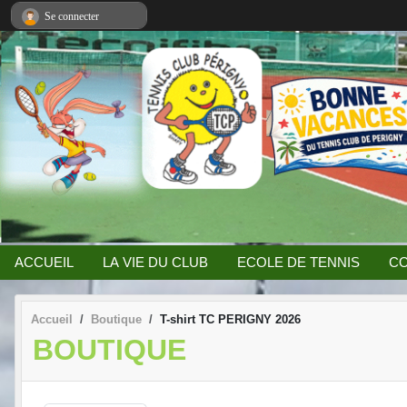
Panneau de gestion des cookies
Se connecter
ACCUEIL
LA VIE DU CLUB
ECOLE DE TENNIS
CO
Accueil
Boutique
T-shirt TC PERIGNY 2026
BOUTIQUE